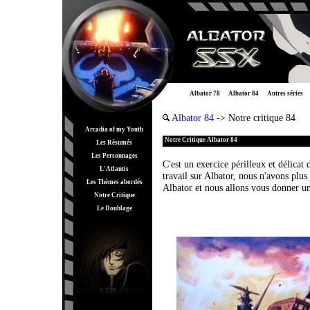
Albator 78
Albator 84
Autres séries
Albator 84
-> Notre critique 84
Arcadia of my Youth
Notre Critique Albator 84
Les Résumés
Les Personnages
C'est un exercice périlleux et délicat
L'Atlantis
travail sur Albator, nous n'avons plus
Les Thèmes abordés
Albator et nous allons vous donner un
Notre Critique
Le Doublage