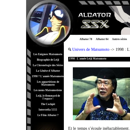
Albator 78
Albator 84
Autres séries
Univers de Matsumoto
-> 1998 : L
Les Enigmes Matsumoto
1998 : L'année Leiji Matsumoto
Biographie de Leiji
La Chronologie des Séries
La Génèse d'Albator
1998 ? L'année Matsumoto
Les appartitions de
Matsumoto
Les noms Matsumotiens
Leiji, le flemmard de
l'espace !
The Cockpit
Interstella 5555
Le Film Albator ?
Et le temps s’écoule inéluctablement