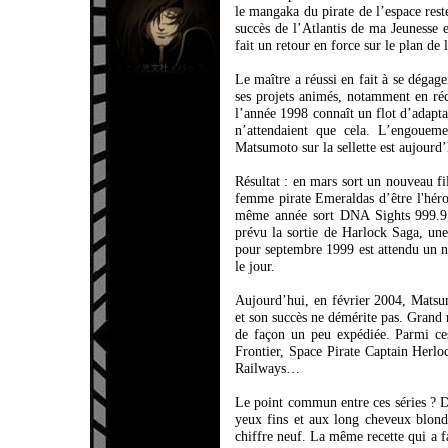
le mangaka du pirate de l’espace res
succès de l’Atlantis de ma Jeunesse 
fait un retour en force sur le plan de 
Le maître a réussi en fait à se dégag
ses projets animés, notamment en réc
l’année 1998 connaît un flot d’adapt
n’attendaient que cela. L’engoueme
Matsumoto sur la sellette est aujourd
Résultat : en mars sort un nouveau fi
femme pirate Emeraldas d’être l'héro
même année sort DNA Sights 999.9, 
prévu la sortie de Harlock Saga, une
pour septembre 1999 est attendu un n
le jour.
Aujourd’hui, en février 2004, Matsu
et son succès ne démérite pas. Grand 
de façon un peu expédiée. Parmi ce
Frontier, Space Pirate Captain Her
Railways…
Le point commun entre ces séries ? De
yeux fins et aux long cheveux blonds
chiffre neuf. La même recette qui a fa