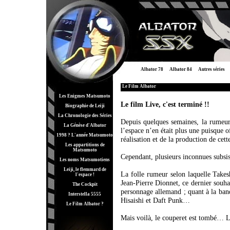
Albator 78
Albator 84
Autres séries
Le Film Albator
Les Enigmes Matsumoto
Le film Live, c'est terminé !!
Biographie de Leiji
La Chronologie des Séries
Depuis quelques semaines, la rumeur 
La Génèse d'Albator
l’espace n’en était plus une puisque o
1998 ? L'année Matsumoto
réalisation et de la production de cet
Les appartitions de
Matsumoto
Cependant, plusieurs inconnues subsis
Les noms Matsumotiens
Leiji, le flemmard de
La folle rumeur selon laquelle Takesh
l'espace !
Jean-Pierre Dionnet, ce dernier souh
The Cockpit
personnage allemand ; quant à la ban
Interstella 5555
Hisaishi et Daft Punk…
Le Film Albator ?
Mais voilà, le couperet est tombé… Le