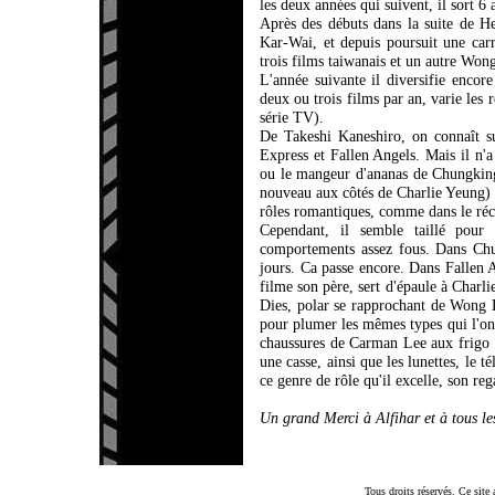
les deux années qui suivent, il sort 6
Après des débuts dans la suite de H
Kar-Wai, et depuis poursuit une car
trois films taiwanais et un autre Won
L'année suivante il diversifie encor
deux ou trois films par an, varie les 
série TV).
De Takeshi Kaneshiro, on connaît s
Express et Fallen Angels. Mais il n'
ou le mangeur d'ananas de Chungkin
nouveau aux côtés de Charlie Yeung) o
rôles romantiques, comme dans le ré
Cependant, il semble taillé pou
comportements assez fous. Dans Chu
jours. Ca passe encore. Dans Fallen 
filme son père, sert d'épaule à Charl
Dies, polar se rapprochant de Wong Ka
pour plumer les mêmes types qui l'ont
chaussures de Carman Lee aux frigo p
une casse, ainsi que les lunettes, le t
ce genre de rôle qu'il excelle, son r
Un grand Merci à Alfihar et à tous le
Tous droits réservés. Ce sit