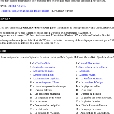
ons donc essayer de retranscrire cette ambiance dans ces quelques pages consacrés à la nostalgie de ce pirate.
où vient le
nom d'Albator...
 le pirate de l'espace : une critique de notre société ?
:
par Captain Harlock
iez-vous ?
 78 a pour vrai nom :
Albator, le pirate de l'espace
qui est la traduction du titre japonais suivant :
Uchû Kaizoku Capt
rie est sortie en 1978 pour la première fois au Japon. D'où son "surnom français" d'Albator 78.
 apparu sur nos écrans en 1979 dans l'émission récré A2 et a été rediffusé en 1987 sur M6 dans l'émission Graffi'6.
rniers épisodes n'ont jamais été diffusé à la TV, étant considérés comme trop violent à l'époque et censurés par le CSA
odes ont été enfin doublé lors de la sortie de la série en VHS.
isodes
 lien direct pour les résumés d'épisodes. Ils ont été réalisé par Badr, Sophie, Mulder et Marina Oki... Que du bonheur !
1 -
2 -
Le Pavillon Noir.
L'escadrille du néant.
3 -
4 -
Les torches embrasées.
Sous la bannière de la liberté.
5 -
6 -
Le baptême du néant.
Le repaire.
7 -
8 -
Le tombeau englouti.
L'armada royale.
9 -
10 -
Les humanoïdes végétales.
La Planète de l'Amour.
11 -
12 -
Les naufrageuses d'Ames.
Le complexe d'Oedipe.
13 - Une micro-poussière du temps.
14 - Le piège des sables.
15 - L'amour défendu.
16 - L'îlot sacré.
17 - Les squelettes courageux.
18 - L'ombre du pouvoir.
19 - Le traquenard de la Reine.
20 - La planète des fleurs sauvages.
21 - Le testament.
22 - La planète du néant.
23 - Presque traître malgré lui.
24 - L'étoile filante de l'amour.
25 - Le chat perdu.
26 - Le voyage de retour.
27 - Le pouvoir de l'Atlantis.
28 - Aux confins de la nébuleuse.