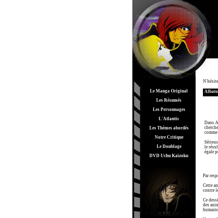
N'hésit
Le Manga Original
Albato
Les Résumés
Les Personnages
L'Atlantis
Dans Al
cherche
Les Thèmes abordés
comme d
Notre Critique
Sérieus
Le Doublage
le résu
égale p
DVD Uchu Kaizoku
Par resp
Cette an
contre l
Ce dess
des anim
humains