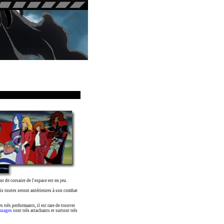
ur de corsaire de l'espace est en jeu.
is toutes seront antérieures à son combat
rès performants, il est rare de trouver
nnages
sont très attachants et surtout très