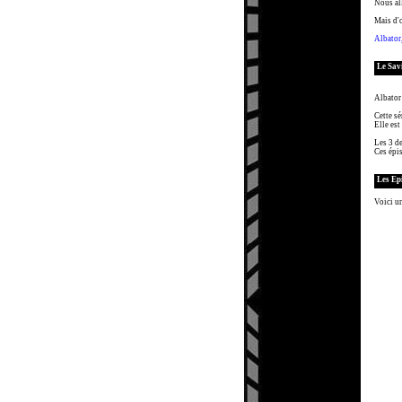
Nous all
Mais d'
Albator,
Le Sav
Albator
Cette sé
Elle est
Les 3 de
Ces épis
Les Ep
Voici un