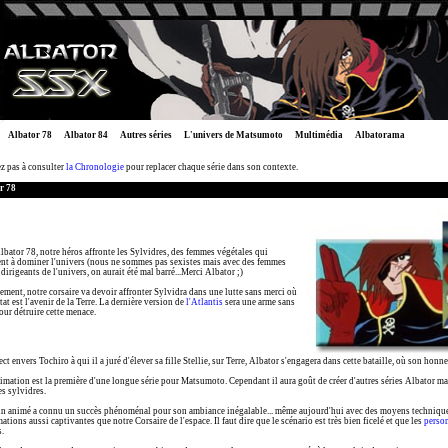
Albator 78
Albator 84
Autres séries
L'univers de Matsumoto
Multimédia
Albatorama
ez pas à consulter
la Chronologie
pour replacer chaque série dans son contexte.
r 78
bator 78, notre héros affronte les Sylvidres, des femmes végétales qui
nt à dominer l'univers (nous ne sommes pas sexistes mais avec des femmes
irigeants de l'univers, on aurait été mal barré...Merci Albator ;)
ement, notre corsaire va devoir affronter Sylvidra dans une lutte sans merci où
ltat est l'avenir de la Terre. La dernière version de
l'Atlantis
sera une arme sans
our détruire cette menace.
ect envers Tochiro à qui il a juré d'élever sa fille Stellie, sur Terre, Albator s'engagera dans cette bataille, où son honne
imation est la première d'une longue série pour Matsumoto. Cependant il aura goût de créer d'autres séries Albator ma
es sylvidres.
in animé a connu un succès phénoménal pour son ambiance inégalable... même aujourd'hui avec des moyens techniques t
ations aussi captivantes que notre Corsaire de l'espace. Il faut dire que le scénario est très bien ficelé et que les
perso
.