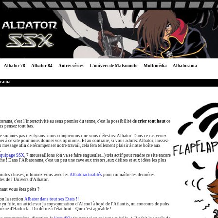
Albator 78
Albator 84
Autres séries
L'univers de Matsumoto
Multimédia
Albatorama
orama
orama, c'est l'interactivité au sens premier du terme, c'est la possibilité
de crier tout haut
ce
s pensez tout bas.
e sommes pas des tyrans, nous comprenons que vous détestiez Albator. Dans ce cas venez
per à ce site pour nous donner vos opinions. Et au contraire, si vous adorez Albator, laissez-
 message afin de récompenser notre travail, cela fera tellement plaisir à notre boîte aux
.
Equipage SSX
, 7 moussaillons (on va se faire engueuler...) très actif pour rendre ce site encore
che ! Dans l'Albatorama, c'est un peu une cave aux trésors, aux délires et aux idées les plus
outes choses, informez-vous avec les
Albatoractualités
pour connaître les dernières
es de l'Univers d'Albator.
ant vous êtes prêts ?
on la section
Albator dans tout ses Etats !!
 en frite, un article sur la consommation d'Alcool à bord de l'Atlantis, un concours de pubs
thème d'Harlock... Du délire à l'état brut... Que c'est agréable !