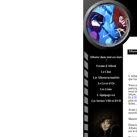
Albat
Albator dans tout ses états
!
Forum d'Alfred
Le Chat
L'Albat
Les Albatoractualités
que vou
Le Livre d'Or
Nous n
partici
Les Liens
nous un
lettres..
L'équipage ssx
Et à
l'
plus ri
Les Sorties VHS et DVD
folles...
Avant t
nouvell
Mainten
Directi
Albator
sur le 