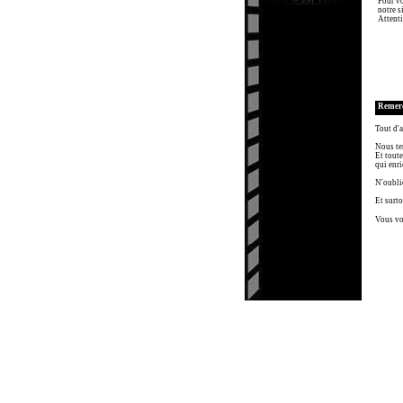
Pour vo
notre si
Attenti
Remer
Tout d'a
Nous te
Et toute
qui enri
N'oubli
Et surto
Vous vo