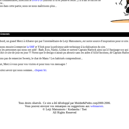
s commentaires, direction le
livre d'Or
(surtout si tu es jeune et belle...). Il a fait le succès de
te...
on dans cette partie, nous ne nous maîtrisons plus...
ciements
bord, un grand Merci à Albator qui par l'intermédiaire de Leiji Matsumoto, est notre source d'inspiration pour ce site.
nons ensuite à remercier
la SMF
et Ylloh pour la précieuse aide technique à la réalisation du site.
s les personnes qui nous ont aidé : Badr, Esis, Naoki, Gildas et surtout Captain Harlock ainsi qu'à l'équipage ssx qui
chit ce site de jour en jour !!! Notez que le design n'aurait pu aboutir sans les aides d'Allié Inconnu, de Captain Harl
ons pas de remercier Sweety, le chat de Manu ! Les habitués comprendront...
ut, Merci à vous pour vos visites et pour tous vos messages !
cliquez Ici.
ulez savoir qui nous sommes...
Tous droits réservés. Ce site a été développé par Mulder&Pedro.corp2000-2006.
Vous pouvez envoyer vos remarques ou suggestions aux
.
webmasters
© Leiji Matsumoto / Kodansha / Toei
All Rights Reserved