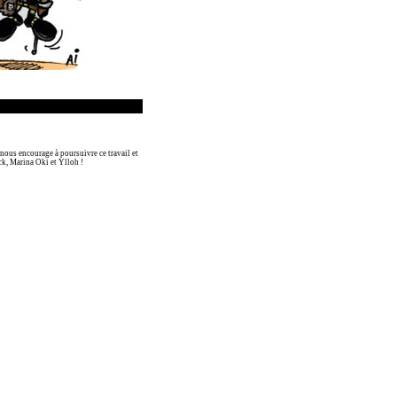
 nous encourage à poursuivre ce travail et
ock, Marina Oki et Ylloh !