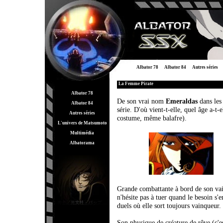
Albator 78
Albator 84
Autres séries
La Femme Pirate
Albator 78
De son vrai nom
Emeraldas
dans les 
Albator 84
série. D'où vient-t-elle, quel âge a-t
Autres séries
costume, même balafre).
L'univers de Matsumoto
Multimédia
Albatorama
Grande combattante à bord de son vai
n'hésite pas à tuer quand le besoin s'
duels où elle sort toujours vainqueur.
Son physique de créature de rêve (c'e