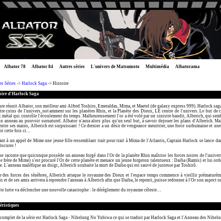
Albator 78
Albator 84
Autres séries
L'univers de Matsumoto
Multimédia
Albatorama
es Séries
->
Harlock Saga
-> Histoire
oire d'Harlock Saga
ure réunit Albator, son meilleur ami Alfred Toshiro, Emeraldas, Mima, et Maetel (de galaxy express 999). Harlock sa
re coins de l'univers, notamment sur les planètes Rhin, et la Planète des Dieux, LE centre de l'univers. Le but de c
 métal qui contrôle l'écoulement du temps. Malheureusement l'or a été volé par un sinistre bandit, Alberich, qui semb
un anneau au pouvoir surnaturel. Albator n'aura alors plus qu'un seul but, à savoir dejouer les plans d'Alberich. Mais 
ntre ses mains, Alberich est surpuissant ! Ce dernier a un désir de vengeance meurtrier, une force surhumaine et une
t cette fois ci…
t à un appel de Mime une jeune fille ressemblant trait pour trait à Mima de l'Atlantis, Captain Harlock se lance dan
bscures !
 raconte que quiconque possède un anneau forgé dans l'Or de la planète Rhin maîtrise les forces noires de l'univers.
le frère de Mime) s'est procuré l'Or de cette planète et menace un jeune forgeron talentueux : Daiba (Ramis) et lui o
e. L'anneau maléfique au doigt, Alberich souhaite la mort de Daiba qui est sauvé de justesse par Toshirô.
te des forces des ténèbres, Alberich attaque le royaume des Dieux et l'espace temps commence à vieillir prématurém
is et de ses amis arrivera à reprendre l'anneau à Alberich afin que Daiba, le repenti, puisse redonner à l'Or son aspect o
tte lutte va déclencher une nouvelle catastrophe : le dérèglement du royaume céleste…
éristiques
complet de la série est Harlock Saga - Nibelung No Yubiwa ce qui se traduit par Harlock Saga et l'Anneau des Nibel