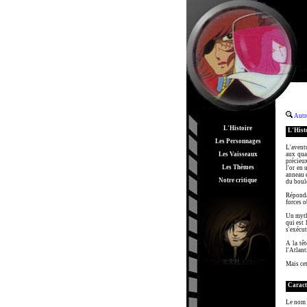
Autr
L'Histoire
L'Hist
Les Personnages
L'avent
Les Vaisseaux
aux quat
précieux
Les Thèmes
l'or en 
anneau e
Notre critique
du boulo
Répondan
forces o
Un mythe
qui est 
s'exécut
A la tê
l'Atlant
Mais ce
Caract
Le nom 