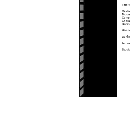
Titre 
Réalis
Produ
Compo
Chara
Direc
Histoi
Durée
Année
Studi