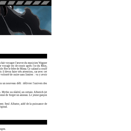
ga fait voyager l'œuvre du musicien Wagner
e voyage est de courir après l'or du Rhin,
le être le frère de Mima. Ce salaud a coulé
il devra faire très attention, car avec cet
 volonté de nuire sans limites : va y avoir
s un nouveau défi : délivrer l'univers des
 Mythe ou réalité, un certain Alberich (et
rdonne de forger un anneau. Le jeune garçon
ent. Seul Albator, aidé de la puissance de
riginal.
ungen.