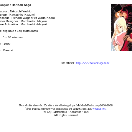
français :
Harlock Saga
ateur : Takcuchi Yoshio
cteur : Kawashiro Kazumi
siteur : Richard Wagner et Wada Kaoru
cter Designer : Motohashi Hidcyuki
teur Animation : Motohashi Hidcyuki
re originale : Leiji Matsumoto
 : 6 x 30 minutes
 : 1999
o : Bandai
Site officiel :
http://www.harlocksaga.com/
Tous droits réservés. Ce site a été développé par Mulder&Pedro.corp2000-2006.
Vous pouvez envoyer vos remarques ou suggestions aux
.
webmasters
© Leiji Matsumoto / Kodansha / Toei
All Rights Reserved