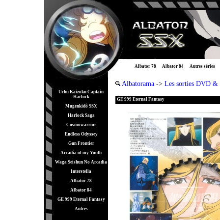
Albator 78
Albator 84
Autres séries
Albatorama
->
Les sorties DVD &
Uchu Kaizoku Captain
Harlock
GE 999 Eternal Fantasy
Mugenkidô SSX
Harlock Saga
Cosmowarrior
Endless Odyssey
Gun Frontier
Arcadia of my Youth
Waga Seishun No Arcadia
Interstella
Albator 78
Albator 84
GE 999 Eternal Fantasy
Autres