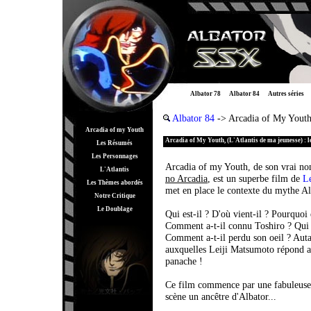
Albator 78
Albator 84
Autres séries
Albator 84
-> Arcadia of My Yout
Arcadia of my Youth
Arcadia of My Youth, (L'Atlantis de ma jeunesse) : le
Les Résumés
Les Personnages
Arcadia of my Youth, de son vrai n
L'Atlantis
no Arcadia
, est un superbe film de
L
Les Thèmes abordés
met en place le contexte du mythe Al
Notre Critique
Le Doublage
Qui est-il ? D'où vient-il ? Pourquoi e
Comment a-t-il connu Toshiro ? Qui f
Comment a-t-il perdu son oeil ? Auta
auxquelles Leiji Matsumoto répond 
panache !
Ce film commence par une fabuleuse 
scène un ancêtre d'Albator...