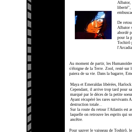
Albator,
liberté",
embuscad
De retou
Albator s
abordé p
pour la 
Tochirô 
l'Arcadi
Au moment de partir, les Humanoïdes 
s'éloigne de la Terre. Zool, resté sur 
paiera de sa vie. Dans la bagarre, Eme
Maya et Emeraldas libérées, Harlock q
Cependant, il arrive trop tard pour s
marqué par le dèces de la petite soeu
Ayant récupéré les rares survivants Al
destruction totale...
Sur la route du retour l'Atlantis est 
laquelle on retrouve les esprits qui s
ancêtre.
Pour sauver le vaisseau de Toshirô, le