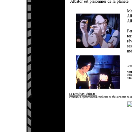
Albator est prisonnier de la planète.
Mai
Alb
Al
Pen
ter
rêv
ses
mèr
Cepe
Notr
Epis
rigo
La pensée de l'épisode :
Personne ne pourra nous empêcher de réussir notre miss