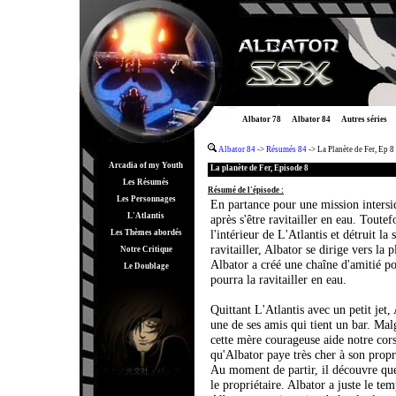
Albator 78
Albator 84
Autres séries
Albator 84
->
Résumés 84
-> La Planète de Fer, Ep 8
Arcadia of my Youth
La planète de Fer, Episode 8
Les Résumés
Résumé de l'épisode :
Les Personnages
En partance pour une mission intersid
L'Atlantis
après s'être ravitailler en eau. Toute
l'intérieur de L'Atlantis et détruit la
Les Thèmes abordés
ravitailler, Albator se dirige vers la
Notre Critique
Albator a créé une chaîne d'amitié pou
Le Doublage
pourra la ravitailler en eau.
Quittant L'Atlantis avec un petit jet, 
une de ses amis qui tient un bar. Mal
cette mère courageuse aide notre cors
qu'Albator paye très cher à son propr
Au moment de partir, il découvre que l
le propriétaire. Albator a juste le te